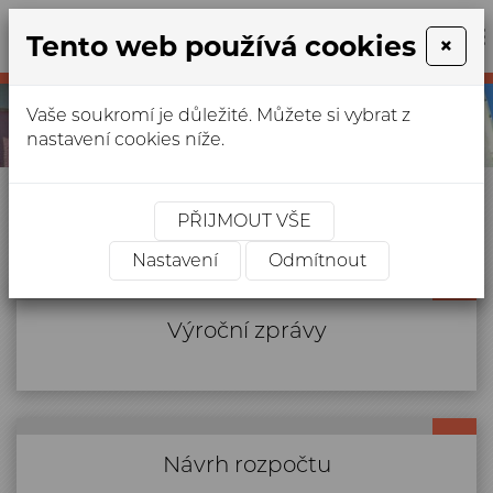
Tento web používá cookies
×
+420
327
anima.ca
312
Vaše soukromí je důležité. Můžete si vybrat z
678
nastavení cookies níže.
Úvodní stránka
»
Důležité informace
PŘIJMOUT VŠE
Důležité informace
Nastavení
Odmítnout
Výroční zprávy
Výroční zprávy
Návrh rozpočtu
Návrh rozpočtu