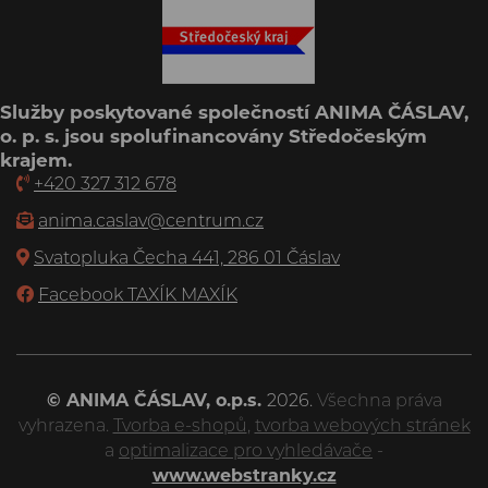
Služby poskytované společností ANIMA ČÁSLAV,
o. p. s. jsou spolufinancovány Středočeským
krajem.
+420 327 312 678
anima.caslav@centrum.cz
Svatopluka Čecha 441, 286 01 Čáslav
Facebook TAXÍK MAXÍK
© ANIMA ČÁSLAV, o.p.s.
2026.
Všechna práva
vyhrazena.
Tvorba e-shopů
,
tvorba webových stránek
a
optimalizace pro vyhledávače
-
www.webstranky.cz