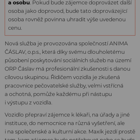
a osobu
. Pokud bude zájemce doprovázet další
osoba jako doprovod, bude tato doprovázející
osoba rovněž povinna uhradit výše uvedenou
cenu.
Nová služba je provozována společností ANIMA
ČÁSLAV, o.p.s., která díky svému dlouholetému
působení poskytování sociálních služeb na území
ORP Čáslav má profesionální zkušenosti s danou
cílovou skupinou. Řidičem vozidla je zkušená
pracovnice pečovatelské služby, velmi vstřícná
a ochotná, pomůže každému při nástupu
i výstupu z vozidla.
Vozidlo přepraví zájemce k lékaři, na úřady a jiné
instituce, do nemocnice na různá vyšetření, ale
i na společenské a kulturní akce. Maxík jezdí prostě