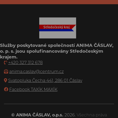
Služby poskytované společností ANIMA ČÁSLAV,
o. p. s. jsou spolufinancovány Středočeským
krajem.
+420 327 312 678
anima.caslav@centrum.cz
Svatopluka Čecha 441, 286 01 Čáslav
Facebook TAXÍK MAXÍK
© ANIMA ČÁSLAV, o.p.s.
2026.
Všechna práva