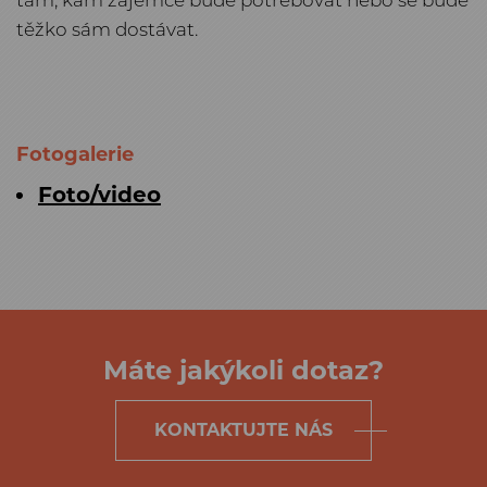
tam, kam zájemce bude potřebovat nebo se bude
těžko sám dostávat.
Fotogalerie
Foto/video
Máte jakýkoli dotaz?
KONTAKTUJTE NÁS