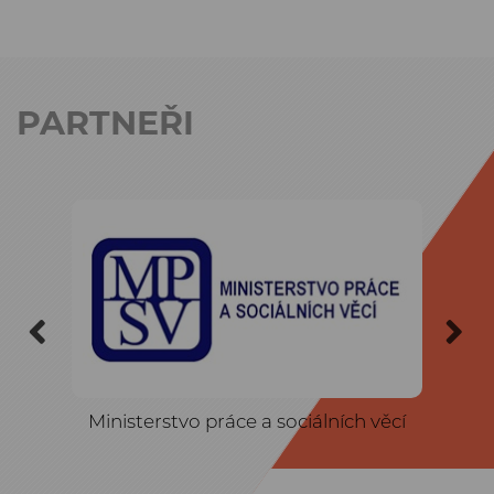
PARTNEŘI
Previous
N
Ministerstvo práce a sociálních věcí
Asocia