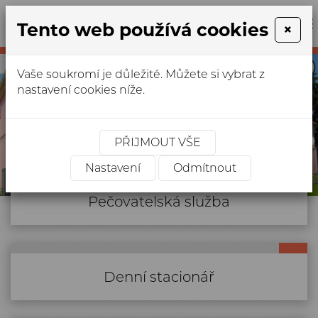
Tento web používá cookies
×
+420
327
anima.ca
312
Vaše soukromí je důležité. Můžete si vybrat z
678
nastavení cookies níže.
SLUŽBY PRO SENIORY
PŘIJMOUT VŠE
Nastavení
Odmítnout
služby pro občany se zdravotním
Pečovatelská služba
Pečovatelská služba
postižením
Denní stacionář
Denní stacionář