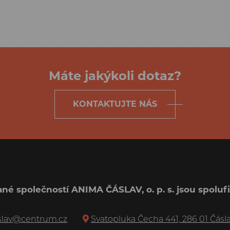
Máte jakýkoli dotaz?
KONTAKTUJTE NÁS
né společností ANIMA ČÁSLAV, o. p. s. jsou spol
slav@centrum.cz
Svatopluka Čecha 441, 286 01 Čásl