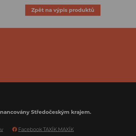
Zpět na výpis produktů
ufinancovány Středočeským krajem.
av
Facebook TAXÍK MAXÍK