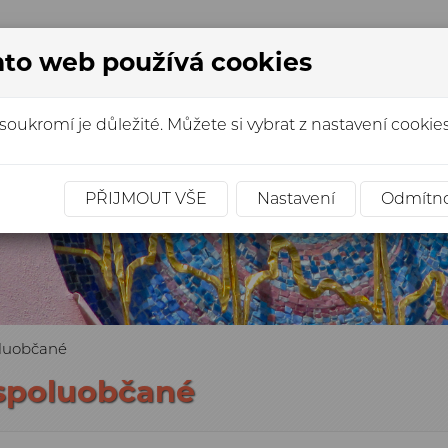
to web používá cookies
soukromí je důležité. Můžete si vybrat z nastavení cookies
PŘIJMOUT VŠE
Nastavení
Odmítn
poluobčané
, spoluobčané