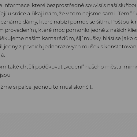
nformace, které bezprostředně souvisí s naší službou,
hřejí u srdce a říkají nám, že v tom nejsme sami. Témě
 neznámé dámy, které nabízí pomoc se šitím. Poštou k 
m provedením, které moc pomohlo jedné z našich klie
ěkujeme našim kamarádům, šijí roušky, hlásí se jako 
ídl jedny z prvních jednorázových roušek s konstatováním,
rá.
hom také chtěli poděkovat „vedení“ našeho města, mimo
jsou.
ržme si palce, jednou to musí skončit.