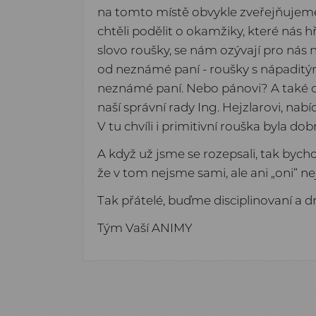
na tomto místě obvykle zveřejňujeme i
chtěli podělit o okamžiky, které nás 
slovo roušky, se nám ozývají pro nás
od neznámé paní - roušky s nápaditý
neznámé paní. Nebo pánovi? A také d
naší správní rady Ing. Hejzlarovi, nab
V tu chvíli i primitivní rouška byla dob
A když už jsme se rozepsali, tak byc
že v tom nejsme sami, ale ani „oni“ ne
Tak přátelé, buďme disciplinovaní a d
Tým Vaší ANIMY