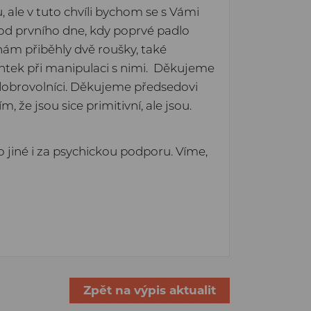
 ale v tuto chvíli bychom se s Vámi
ř od prvního dne, kdy poprvé padlo
nám přiběhly dvě roušky, také
ntek při manipulaci s nimi. Děkujeme
dobrovolníci. Děkujeme předsedovi
 že jsou sice primitivní, ale jsou.
 jiné i za psychickou podporu. Víme,
Zpět na výpis aktualit