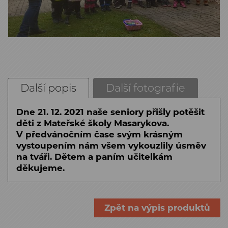
Další popis
Další fotografie
Dne 21. 12. 2021 naše seniory přišly potěšit
děti z Mateřské školy Masarykova.
V předvánočním čase svým krásným
vystoupením nám všem vykouzlily úsměv
na tváři. Dětem a paním učitelkám
děkujeme.
Zpět na výpis produktů