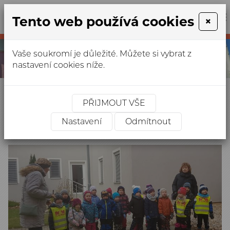
Tento web používá cookies
×
+420
327
anima.ca
312
Vaše soukromí je důležité. Můžete si vybrat z
678
nastavení cookies níže.
Úvodní stránka
»
Fotogalerie
»
Výlety a akce -
fotogalerie
»
Vystoupení dětí z MŠ 2021
PŘIJMOUT VŠE
Vystoupení dětí z MŠ 2021
Nastavení
Odmítnout